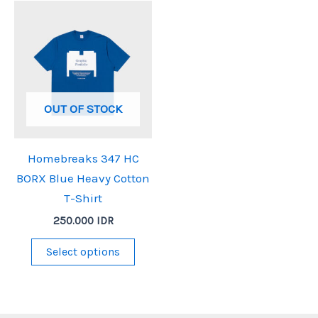
variants.
multi
The
varia
options
The
may
optio
be
may
chosen
be
OUT OF STOCK
on
chos
the
on
Homebreaks 347 HC
product
the
BORX Blue Heavy Cotton
page
produ
T-Shirt
page
250.000
IDR
This
Select options
product
has
multiple