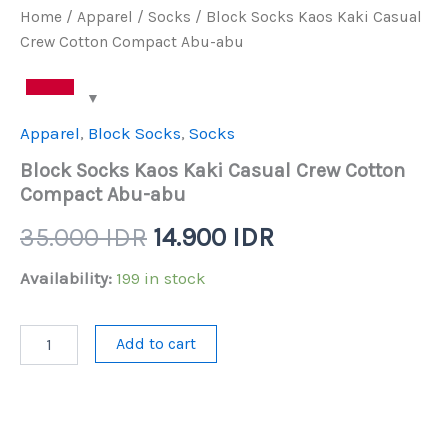
Home
/
Apparel
/
Socks
/ Block Socks Kaos Kaki Casual
Crew Cotton Compact Abu-abu
Apparel
,
Block Socks
,
Socks
Block Socks Kaos Kaki Casual Crew Cotton
Compact Abu-abu
Original
Current
35.000
IDR
14.900
IDR
price
price
Availability:
199 in stock
was:
is:
Block
Add to cart
Socks
35.000 IDR.
14.900 IDR.
Kaos
Kaki
Casual
Crew