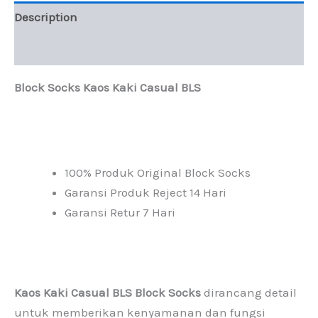
Cotton
Description
Compact
Abu-
abu
Additional information
quantity
Block Socks Kaos Kaki Casual BLS
100% Produk Original Block Socks
Garansi Produk Reject 14 Hari
Garansi Retur 7 Hari
Kaos Kaki Casual BLS Block Socks
dirancang detail
untuk memberikan kenyamanan dan fungsi