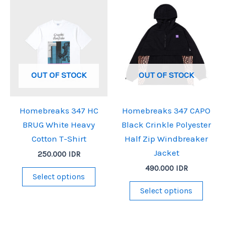
OUT OF STOCK
OUT OF STOCK
Homebreaks 347 HC
Homebreaks 347 CAPO
BRUG White Heavy
Black Crinkle Polyester
Cotton T-Shirt
Half Zip Windbreaker
Jacket
250.000
IDR
490.000
IDR
This
Select options
product
This
Select options
has
produ
multiple
has