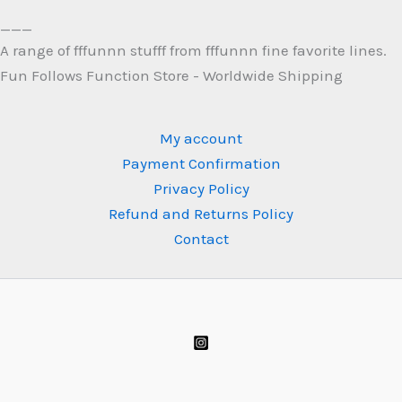
variants.
___
The
A range of fffunnn stufff from fffunnn fine favorite lines.
options
Fun Follows Function Store - Worldwide Shipping
may
be
chosen
My account
on
Payment Confirmation
the
Privacy Policy
product
Refund and Returns Policy
page
Contact